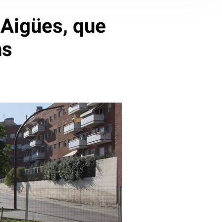
 Aigües, que
ns