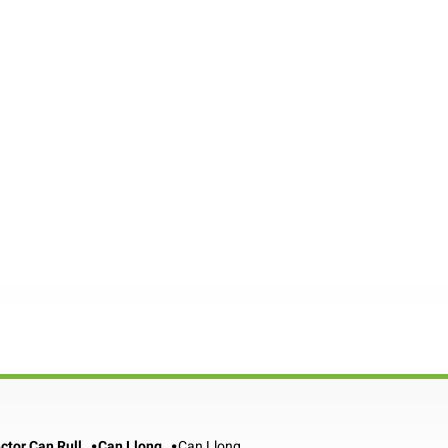
ctor Can Rull
Can Llong
Can Llong