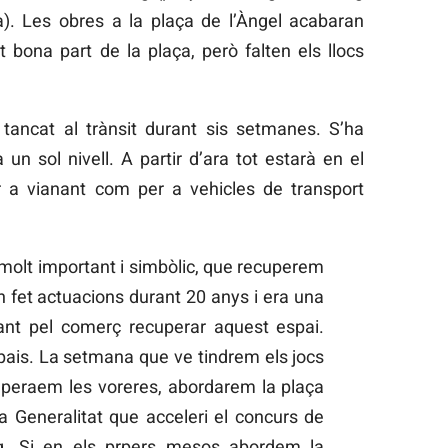
). Les obres a la plaça de l’Àngel acabaran
 bona part de la plaça, però falten els llocs
tancat al trànsit durant sis setmanes. S’ha
un sol nivell. A partir d’ara tot estarà en el
er a vianant com per a vehicles de transport
molt important i simbòlic, que recuperem
n fet actuacions durant 20 anys i era una
ant pel comerç recuperar aquest espai.
ais. La setmana que ve tindrem els jocs
cuperaem les voreres, abordarem la plaça
 Generalitat que acceleri el concurs de
ig. Si en els prpers mesos abordem la