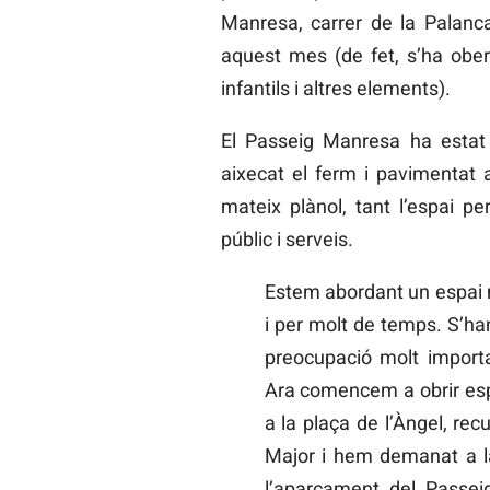
Manresa, carrer de la Palanca
aquest mes (de fet, s’ha obert
infantils i altres elements).
El Passeig Manresa ha estat 
aixecat el ferm i pavimentat a 
mateix plànol, tant l’espai p
públic i serveis.
Estem abordant un espai 
i per molt de temps. S’ha
preocupació molt import
Ara comencem a obrir esp
a la plaça de l’Àngel, re
Major i hem demanat a la
l’aparcament del Passe