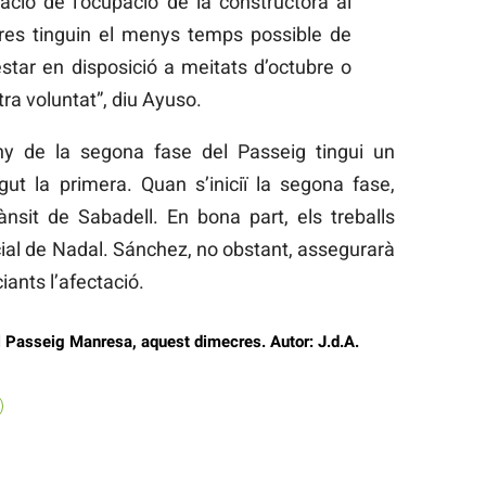
zació de l’ocupació de la constructora al
obres tinguin el menys temps possible de
star en disposició a meitats d’octubre o
tra voluntat”, diu Ayuso.
ny de la segona fase del Passeig tingui un
gut la primera. Quan s’iniciï la segona fase,
ànsit de Sabadell. En bona part, els treballs
al de Nadal. Sánchez, no obstant, assegurarà
ants l’afectació.
l Passeig Manresa, aquest dimecres. Autor: J.d.A.