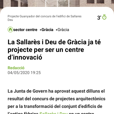
Projecte Guanyador del concurs de l'edifici de Sallares
3′
Deu
sector centre
Gràcia
Gràcia
La Sallarès i Deu de Gràcia ja té
projecte per ser un centre
d’innovació
Redacció
04/05/2020 19:25
La Junta de Govern ha aprovat aquest dilluns el
resultat del concurs de projectes arquitectònics
per a la transformació del conjunt d’edificis de
l’antiga fàbrica
Sallarès i Deu
en un centre