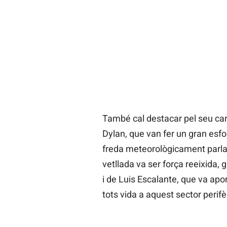
També cal destacar pel seu carà
Dylan, que van fer un gran esfor
freda meteorològicament parlant
vetllada va ser força reeixida,
i de Luis Escalante, que va apor
tots vida a aquest sector perifèr