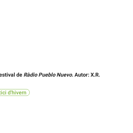
estival de
Ràdio Pueblo Nuevo
. Autor: X.R.
tici d'hivern