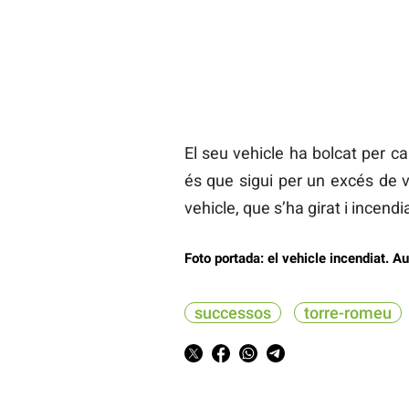
El seu vehicle ha bolcat per c
és que sigui per un excés de ve
vehicle, que s’ha girat i incend
Foto portada: el vehicle incendiat. A
successos
torre-romeu