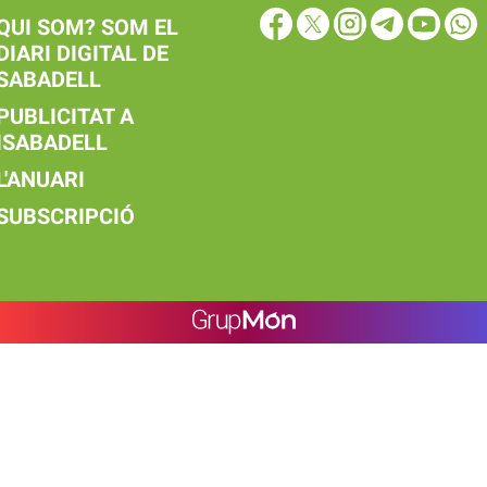
QUI SOM? SOM EL
DIARI DIGITAL DE
SABADELL
PUBLICITAT A
ISABADELL
L'ANUARI
SUBSCRIPCIÓ