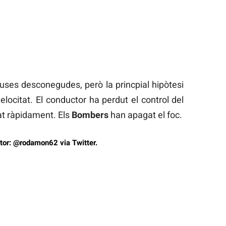
auses desconegudes, però la princpial hipòtesi
locitat. El conductor ha perdut el control del
iat ràpidament. Els
Bombers
han apagat el foc.
utor: @rodamon62 via Twitter.