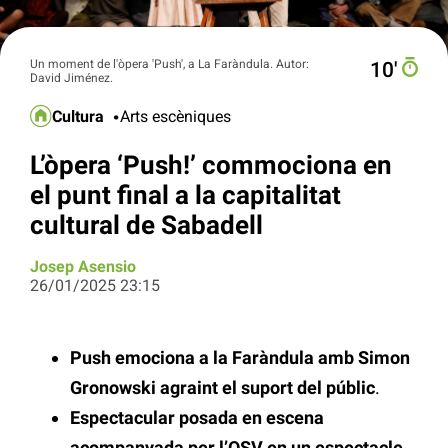
Un moment de l'òpera 'Push', a La Faràndula. Autor:
10′
David Jiménez.
Cultura
Arts escèniques
L’òpera ‘Push!’ commociona en
el punt final a la capitalitat
cultural de Sabadell
Josep Asensio
26/01/2025 23:15
Push emociona a la Faràndula amb Simon
Gronowski agraint el suport del públic
.
Espectacular posada en escena
acompanyada per l’OSV en un espectacle