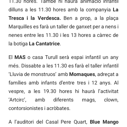
11.30 hores. També hi haurà animació infantil
dilluns a les 11.30 hores amb la companyia
La
Tresca i la Verdesca.
Ben a prop, a la plaça
Marquilles es farà un taller de ganxet per a nens i
nenes entre les 11.30 i les 13 hores a càrrec de
la botiga
La Cantatrice
.
El
MAS
o casa Turull serà espai infantil un any
més. Dissabte a les 11.30 es farà el taller infantil
‘Lluvia de monstruos’ amb
Momaques
, adreçat a
famílies amb infants d’entre tres i 12 anys. Al
vespre, a les 19.30 hores hi haurà l’activitat
‘Artcirc’, amb diferents mags, clown,
contorsionistes i acròbates.
A l’auditori del Casal Pere Quart,
Blue Mango