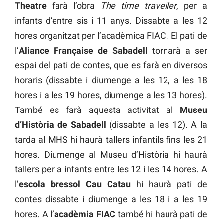
Theatre
farà l’obra
The time traveller
, per a
infants d’entre sis i 11 anys. Dissabte a les 12
hores organitzat per l’acadèmica FIAC. El pati de
l’
Aliance Française de Sabadell
tornarà a ser
espai del pati de contes, que es farà en diversos
horaris (dissabte i diumenge a les 12, a les 18
hores i a les 19 hores, diumenge a les 13 hores).
També es farà aquesta activitat al
Museu
d’Història de Sabadell
(dissabte a les 12). A la
tarda al MHS hi haurà tallers infantils fins les 21
hores. Diumenge al Museu d’Història hi haurà
tallers per a infants entre les 12 i les 14 hores. A
l’
escola bressol Cau Catau
hi haurà pati de
contes dissabte i diumenge a les 18 i a les 19
hores. A l’
acadèmia FIAC
també hi haurà pati de