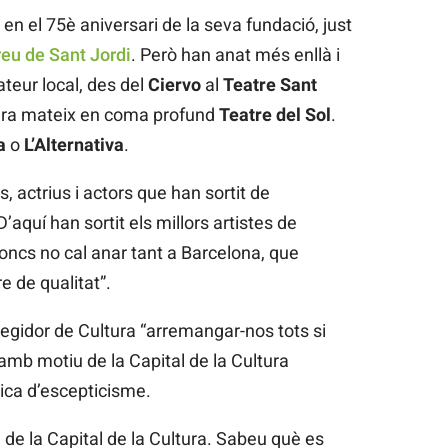
 en el 75è aniversari de la seva fundació, just
eu de Sant Jordi
. Però han anat més enllà i
ateur local, des del
Ciervo
al
Teatre Sant
 ara mateix en coma profund
Teatre del Sol
.
a
o
L’Alternativa
.
 actrius i actors que han sortit de
’aquí han sortit els millors artistes de
oncs no cal anar tant a Barcelona, que
 de qualitat”.
egidor de Cultura “arremangar-nos tots si
 amb motiu de la Capital de la Cultura
ca d’escepticisme.
 de la Capital de la Cultura. Sabeu què es