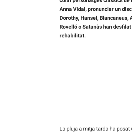
colat personatges clàssics de l
Anna Vidal, pronunciar un discu
Dorothy, Hansel, Blancaneus, Al
Rovelló o Satanàs han desfilat
rehabilitat.
La pluja a mitja tarda ha posat 