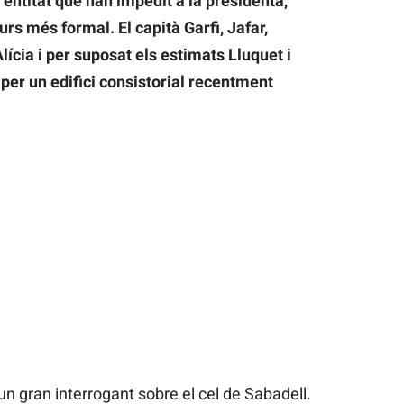
’entitat que han impedit a la presidenta,
rs més formal. El capità Garfi, Jafar,
ícia i per suposat els estimats Lluquet i
 per un edifici consistorial recentment
un gran interrogant sobre el cel de Sabadell.