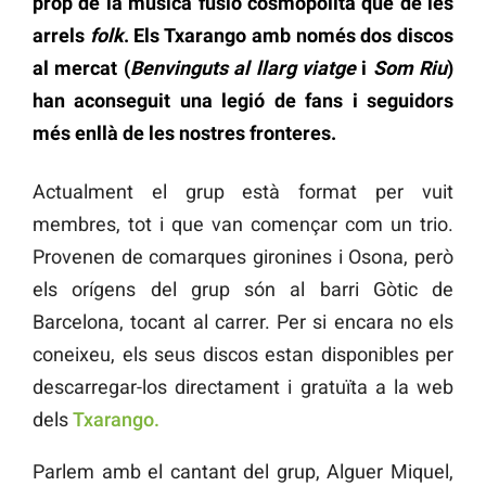
prop de la música fusió cosmopolita que de les
arrels
folk
. Els Txarango amb només dos discos
al mercat (
Benvinguts al llarg viatge
i
Som Riu
)
han aconseguit una legió de fans i seguidors
més enllà de les nostres fronteres.
Actualment el grup està format per vuit
membres, tot i que van començar com un trio.
Provenen de comarques gironines i Osona, però
els orígens del grup són al barri Gòtic de
Barcelona, tocant al carrer. Per si encara no els
coneixeu, els seus discos estan disponibles per
descarregar-los directament i gratuïta a la web
dels
Txarango.
Parlem amb el cantant del grup, Alguer Miquel,