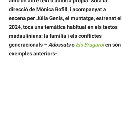
amb un altre text d’autoria pròpia. Sota la
direcció de Mònica Bofill, i acompanyat a
escena per Júlia Genís, el muntatge, estrenat el
2024, toca una temàtica habitual en els textos
madaulinians: la família i els conflictes
generacionals –
Adossats
o
Els Brugarol
en són
exemples anteriors-.