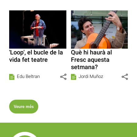
'Loop', el bucle de la
Què hi haurà al
vida fet teatre
Fresc aquesta
setmana?
Edu Beltran
Jordi Muñoz
Veure més