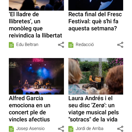
‘El lladre de
Recta final del Fresc
llibretes’, un
Festival: què s'hi fa
monòleg que
aquesta setmana?
reivindica la llibertat
Edu Beltran
Redacció
Alfred Garcia
Laura Andrés i el
emociona en un
seu disc 'Zerø': un
concert ple de
viatge musical pels
vincles afectius
"sotracs" de la vida
Josep Asensio
Jordi de Arriba