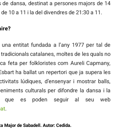
cos de dansa, destinat a persones majors de 14
 de 10 a 11 i la del divendres de 21:30 a 11.
aire?
 una entitat fundada a l’any 1977 per tal de
 tradicionals catalanes, moltes de les quals no
sca feta per folkloristes com Aureli Capmany,
sbart ha ballat un repertori que ja supera les
ivitats lúdiques, d’ensenyar i mostrar balls,
veniments culturals per difondre la dansa i la
itats que es poden seguir al seu web
at
.
sta Major de Sabadell. Autor: Cedida.