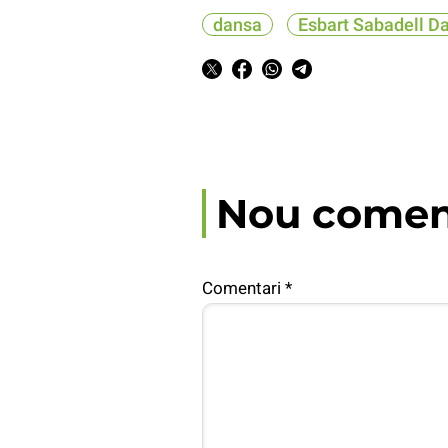
dansa
Esbart Sabadell D
Nou comen
Comentari
*