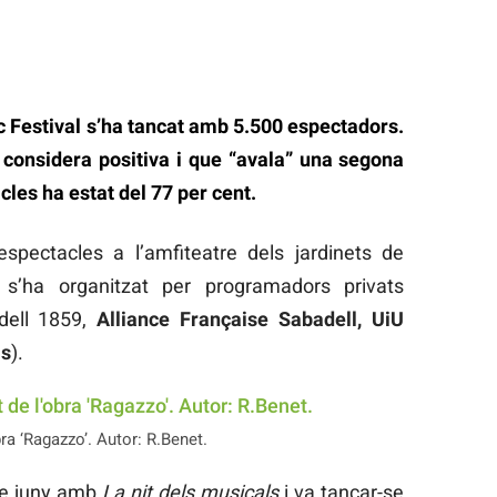
esc Festival s’ha tancat amb 5.500 espectadors.
ó considera positiva i que “avala” una segona
cles ha estat del 77 per cent.
spectacles a l’amfiteatre dels jardinets de
va s’ha organitzat per programadors privats
dell 1859,
Alliance Française Sabadell, UiU
ls
).
ra ‘Ragazzo’. Autor: R.Benet.
de juny amb
La nit dels musicals
i va tancar-se