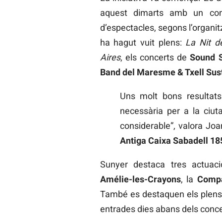
aquest dimarts amb un co
d’espectacles, segons l’organit
ha hagut vuit plens:
La Nit d
Aires
, els concerts de
Sound S
Band del Maresme & Txell Sus
Uns molt bons resultat
necessària per a la ciut
considerable”, valora Joa
Antiga Caixa Sabadell 18
Sunyer destaca tres actuacio
Amélie-les-Crayons
, la
Compa
També es destaquen els plen
entrades dies abans dels conce