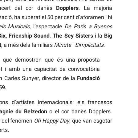
ncert del cor danès
Dopplers
. La majoria
zació, ha superat el 50 per cent d’aforamen i hi
els Musicals
, l’espectacle
De París a Buenos
ix, Frienship Sound
,
The Sey Sisters
i la
Big
t
, a més dels familiars
Minute
i
Simplicitats
.
s que demostren que és una proposta
at i amb una capacitat de convocatòria
n Carles Sunyer, director de la
Fundació
59.
ns d’artistes internacionals: els francesos
gnie du Belzedon
o el cor danès Dopplers.
s del fenomen
Oh Happy Day
, que van esgotar
rts.