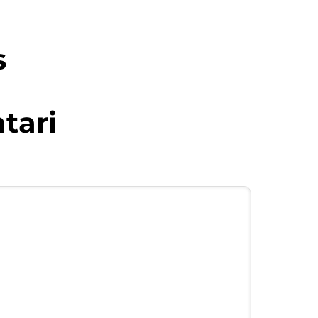
s
tari