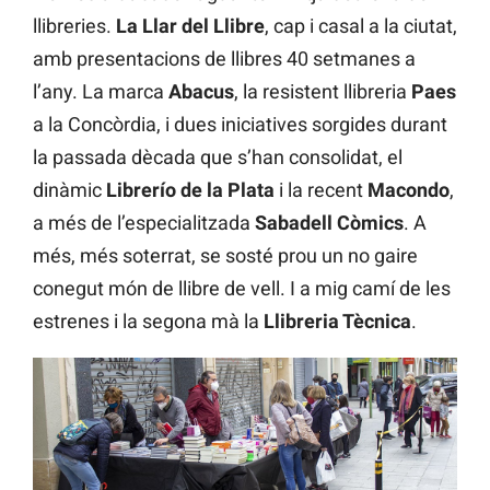
llibreries.
La Llar del Llibre
, cap i casal a la ciutat,
amb presentacions de llibres 40 setmanes a
l’any. La marca
Abacus
, la resistent llibreria
Paes
a la Concòrdia, i dues iniciatives sorgides durant
la passada dècada que s’han consolidat, el
dinàmic
Librerío de la Plata
i la recent
Macondo
,
a més de l’especialitzada
Sabadell Còmics
. A
més, més soterrat, se sosté prou un no gaire
conegut món de llibre de vell. I a mig camí de les
estrenes i la segona mà la
Llibreria Tècnica
.