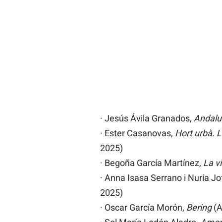
· Jesús Ávila Granados,
Andaluc
· Ester Casanovas,
Hort urbà. L
2025)
· Begoña García Martínez,
La v
· Anna Isasa Serrano i Nuria J
2025)
· Oscar García Morón,
Bering
(A