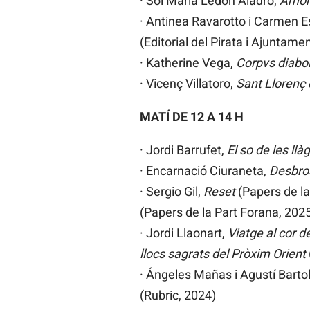
· Sol María Ledón Aladro,
Amore
· Antinea Ravarotto i Carmen 
(Editorial del Pirata i Ajuntame
· Katherine Vega,
Corpvs diabol
· Vicenç Villatoro,
Sant Llorenç 
MATÍ DE 12 A 14 H
· Jordi Barrufet,
El so de les llà
· Encarnació Ciuraneta,
Desbros
· Sergio Gil,
Reset
(Papers de la 
(Papers de la Part Forana, 202
· Jordi Llaonart,
Viatge al cor de 
llocs sagrats del Pròxim Orient
· Ángeles Mañas i Agustí Bart
(Rubric, 2024)