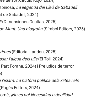
s de sol
(Círculo Rojo, 2024)
Espinosa,
La llegenda del Lleó de Sabadell
nt de Sabadell, 2024)
i
(Dimensiones Ocultas, 2025)
de Munt. Una biografia
(Símbol Editors, 2025)
grimes
(Editorial Landon, 2025)
sar l’aigua dels ulls
(El Toll, 2024)
Part Forana, 2024) i Preludios de terror
5)
l’islam. La història política dels xiïtes i els
(Pagès Editors, 2024)
olomé,
¡No es no! Necesidad o debilidad