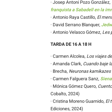
· Josep Antoni Pozo González,
franquista a Sabadell en la i
· Antonio Raya Castillo,
El mens
· David Serrano Blanquer,
Jedwa
· Antonio Velasco Gómez,
Les p
TARDA DE 16 A 18 H
· Carmen Alcolea,
Los viajes de
· Amanda Clark,
Cuando baje l
· Brecha,
Neuronas kamikazes
· Carmen Falguera Sanz,
Siena
· Mónica Gómez Quero,
Cuentos
Cobalto, 2024)
· Cristina Moreno Guarnido,
El 
Ediciones, 2024)