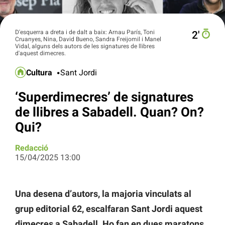
D'esquerra a dreta i de dalt a baix: Arnau París, Toni
2′
Cruanyes, Nina, David Bueno, Sandra Freijomil i Manel
Vidal, alguns dels autors de les signatures de llibres
d'aquest dimecres.
Cultura
Sant Jordi
‘Superdimecres’ de signatures
de llibres a Sabadell. Quan? On?
Qui?
Redacció
15/04/2025 13:00
Una desena d’autors, la majoria vinculats al
grup editorial 62, escalfaran Sant Jordi aquest
dimecres a Sabadell. Ho fan en dues maratons