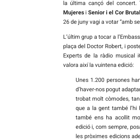
la última cançó del concert.
Mujeres
i
Senior i el Cor Bruta
26 de juny vagi a votar “amb sen
L’últim grup a tocar a l’Embass
plaça del Doctor Robert, i post
Experts de la ràdio musical iC
valora així la vuintena edició:
Unes 1.200 persones han
d’haver-nos pogut adaptar
trobat molt còmodes, tan 
que a la gent també l’hi 
també ens ha acollit mol
edició i, com sempre, posa
les pròximes edicions ad