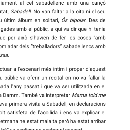
taniament al cel sabadellenc amb una cançó
utat,
Sabadell
. No van faltar a la cita ni el seu
 últim àlbum en solitari,
Ós bipolar
. Des de
egades amb el públic, a qui va dir que hi tenia
que per això s’havien de fer les coses “amb
acomiadar dels “treballadors” sabadellencs amb
ssa
.
tuar a l’escenari més íntim i proper d’aquest
públic va oferir un recital on no va fallar la
cada l’any passat i que va ser utilitzada en el
ella Damm. També va interpretar
Mama told me
seva primera visita a Sabadell, en declaracions
t satisfeta de l’acollida i ens va explicar el
setmana he estat malalta però ha estat arribar
a bé” va explicar en acabar el concert.