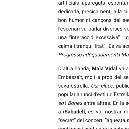
artificials apareguts espon
dedicada, precisament, a la ci
bon humor ni cançons del seu
l’escenari va parlar diverses v
una “interacció excessiva” i 
calma i tranquil·litat”. Es va 
Progresso adequadament
i
Ma
D’altra banda,
Maïa Vidal
va ac
Embassa’t, molt a prop del seu 
seva estrella,
Our place
, publi
popular anunci d’estiu d’Estr
so
i
Bones
entre altres. En la 
a
iSabadell
, es va mostrar mol
“secret” del concert: “aquesta 
aquí tocar i sentir que ja estav