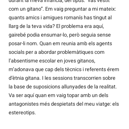
durant la meva infància, del tipus: “vas vestit
com un gitano”. Em vaig preguntar a mi mateix:
quants amics i amigues romanís has tingut al
llarg de la teva vida? El problema era aquí,
gairebé podia ensumar-lo, però seguia sense
posar-li nom. Quan em reunia amb els agents
socials per a abordar problemàtiques com
l’absentisme escolar en joves gitanos,
m’adonava que cap dels tècnics i referents érem
d’ètnia gitana. I les sessions transcorrien sobre
la base de suposicions allunyades de la realitat.
Va ser aquí quan em vaig topar amb un dels
antagonistes més despietats del meu viatge: els
estereotips.