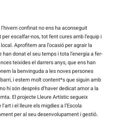
i l’hivern confinat no ens ha aconseguit
t per escalfar-nos, tot fent cures amb l’equip i
 local. Aprofitem ara l’ocasió per agrair la
 han donat el seu temps i tota l’energia a fer-
nces teixides el darrers anys, que ens han
 donem la benvinguda a les noves persones
l barri, i estem molt content*s que siguin amb
a no hi són després d’haver dedicat amor a la
mta. El projecte Lleure Artístic segueix
 l’art i el lleure els migdies a l’Escola
ment per al seu desenvolupament i gestió.