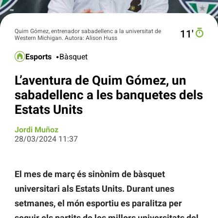
Quim Gómez, entrenador sabadellenc a la universitat de
11′
Western Michigan. Autora: Alison Huss
Esports
Bàsquet
L’aventura de Quim Gómez, un
sabadellenc a les banquetes dels
Estats Units
Jordi Muñoz
28/03/2024 11:37
El mes de març és sinònim de bàsquet
universitari als Estats Units. Durant unes
setmanes, el món esportiu es paralitza per
seguir els partits de les millors universitats del