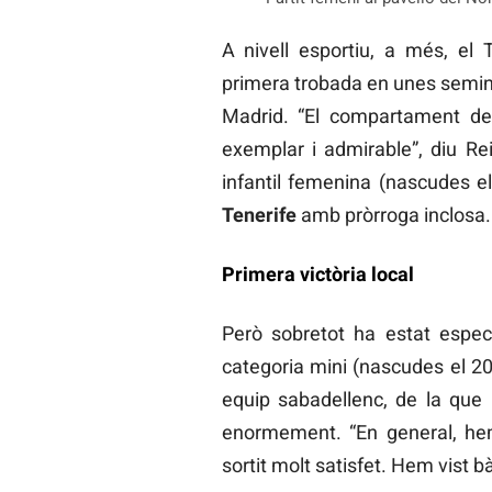
A nivell esportiu, a més, el 
primera trobada en unes semini
Madrid. “El compartament dels
exemplar i admirable”, diu Re
infantil femenina (nascudes e
Tenerife
amb pròrroga inclosa.
Primera victòria local
Però sobretot ha estat especi
categoria mini (nascudes el 20
equip sabadellenc, de la que C
enormement. “En general, hem
sortit molt satisfet. Hem vist bà