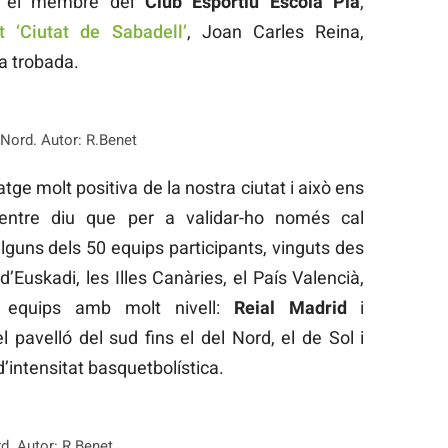
ra el membre del
Club Esportiu Escola Pia
,
 ‘Ciutat de Sabadell’
, Joan Carles Reina,
a trobada.
l Nord. Autor: R.Benet
ge molt positiva de la nostra ciutat i això ens
mentre diu que per a validar-ho només cal
lguns dels 50 equips participants, vinguts des
Euskadi, les Illes Canàries, el País Valencià,
equips amb molt nivell:
Reial Madrid
i
el pavelló del sud fins el del Nord, el de Sol i
d’intensitat basquetbolística.
rd. Autor: R.Benet