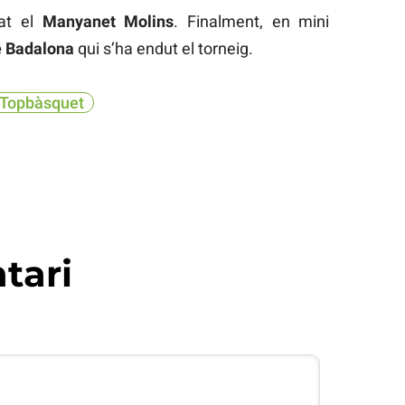
yat el
Manyanet Molins
. Finalment, en mini
e Badalona
qui s’ha endut el torneig.
Topbàsquet
tari