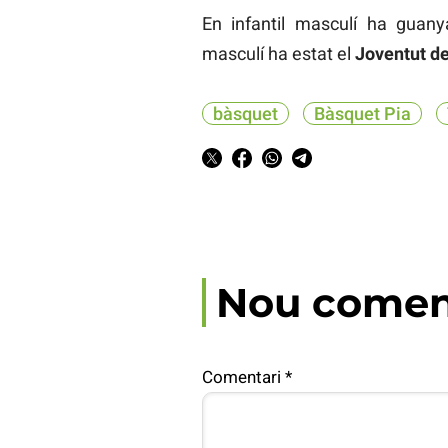
En infantil masculí ha guan
masculí ha estat el
Joventut d
bàsquet
Bàsquet Pia
Nou comen
Comentari
*