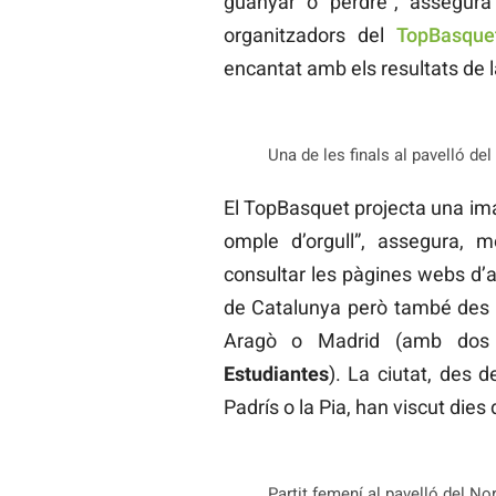
guanyar o perdre”, assegu
organitzadors del
TopBasquet
encantat amb els resultats de l
Una de les finals al pavelló de
El TopBasquet projecta una imat
omple d’orgull”, assegura, 
consultar les pàgines webs d’a
de Catalunya però també des d’
Aragò o Madrid (amb dos 
Estudiantes
). La ciutat, des d
Padrís o la Pia, han viscut dies 
Partit femení al pavelló del No