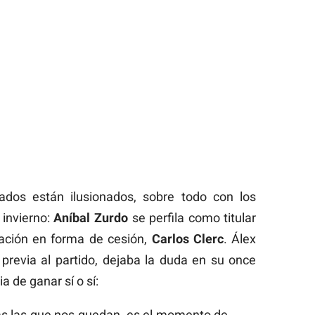
nados están ilusionados, sobre todo con los
invierno:
Aníbal Zurdo
se perfila como titular
oración en forma de cesión,
Carlos Clerc
. Álex
 previa al partido, dejaba la duda en su once
ia de ganar sí o sí:
das las que nos quedan, es el momento de