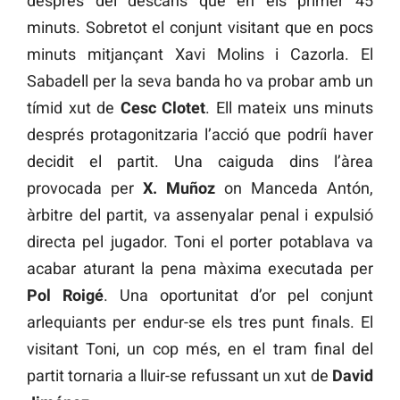
després del descans que en els primer 45
minuts. Sobretot el conjunt visitant que en pocs
minuts mitjançant Xavi Molins i Cazorla. El
Sabadell per la seva banda ho va probar amb un
tímid xut de
Cesc Clotet
. Ell mateix uns minuts
després protagonitzaria l’acció que podríi haver
decidit el partit. Una caiguda dins l’àrea
provocada per
X. Muñoz
on Manceda Antón,
àrbitre del partit, va assenyalar penal i expulsió
directa pel jugador. Toni el porter potablava va
acabar aturant la pena màxima executada per
Pol Roigé
. Una oportunitat d’or pel conjunt
arlequiants per endur-se els tres punt finals. El
visitant Toni, un cop més, en el tram final del
partit tornaria a lluir-se refussant un xut de
David