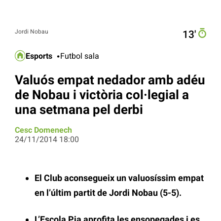
Jordi Nobau
13′
Esports
Futbol sala
Valuós empat nedador amb adéu
de Nobau i victòria col·legial a
una setmana pel derbi
Cesc Domenech
24/11/2014 18:00
El Club aconsegueix un valuosíssim empat
en l’últim partit de Jordi Nobau (5-5).
L’Escola Pia aprofita les ensopegades i es