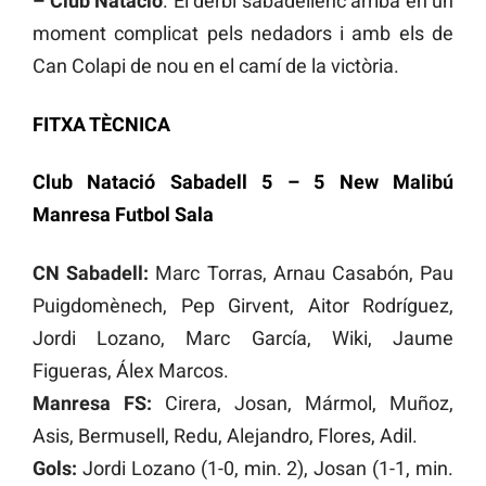
– Club Natació
. El derbi sabadellenc arriba en un
moment complicat pels nedadors i amb els de
Can Colapi de nou en el camí de la victòria.
FITXA TÈCNICA
Club Natació Sabadell 5 – 5 New Malibú
Manresa Futbol Sala
CN Sabadell:
Marc Torras, Arnau Casabón, Pau
Puigdomènech, Pep Girvent, Aitor Rodríguez,
Jordi Lozano, Marc García, Wiki, Jaume
Figueras, Álex Marcos.
Manresa FS:
Cirera, Josan, Mármol, Muñoz,
Asis, Bermusell, Redu, Alejandro, Flores, Adil.
Gols:
Jordi Lozano (1-0, min. 2), Josan (1-1, min.