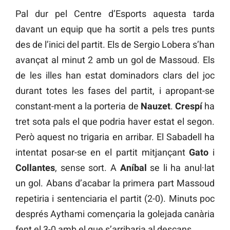
Pal dur pel Centre d’Esports aquesta tarda
davant un equip que ha sortit a pels tres punts
des de l’inici del partit. Els de Sergio Lobera s’han
avançat al minut 2 amb un gol de Massoud. Els
de les illes han estat dominadors clars del joc
durant totes les fases del partit, i apropant-se
constant-ment a la porteria de
Nauzet
.
Crespí
ha
tret sota pals el que podria haver estat el segon.
Però aquest no trigaria en arribar. El Sabadell ha
intentat posar-se en el partit mitjançant
Gato
i
Collantes
, sense sort. A
Aníbal
se li ha anul·lat
un gol. Abans d’acabar la primera part Massoud
repetiria i sentenciaria el partit (2-0). Minuts poc
després Aythami començaria la golejada canària
fent el 3-0 amb el que s’arribaria al descans.