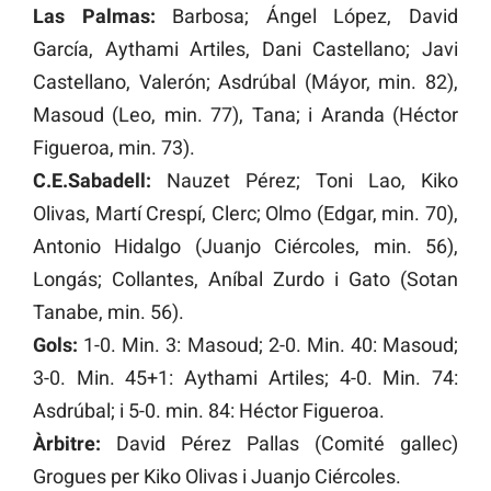
Las Palmas:
Barbosa; Ángel López, David
García, Aythami Artiles, Dani Castellano; Javi
Castellano, Valerón; Asdrúbal (Máyor, min. 82),
Masoud (Leo, min. 77), Tana; i Aranda (Héctor
Figueroa, min. 73).
C.E.Sabadell:
Nauzet Pérez; Toni Lao, Kiko
Olivas, Martí Crespí, Clerc; Olmo (Edgar, min. 70),
Antonio Hidalgo (Juanjo Ciércoles, min. 56),
Longás; Collantes, Aníbal Zurdo i Gato (Sotan
Tanabe, min. 56).
Gols:
1-0. Min. 3: Masoud; 2-0. Min. 40: Masoud;
3-0. Min. 45+1: Aythami Artiles; 4-0. Min. 74:
Asdrúbal; i 5-0. min. 84: Héctor Figueroa.
Àrbitre:
David Pérez Pallas (Comité gallec)
Grogues per Kiko Olivas i Juanjo Ciércoles.