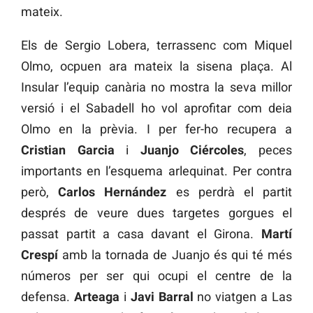
mateix.
Els de Sergio Lobera, terrassenc com Miquel
Olmo, ocpuen ara mateix la sisena plaça. Al
Insular l’equip canària no mostra la seva millor
versió i el Sabadell ho vol aprofitar com deia
Olmo en la prèvia. I per fer-ho recupera a
Cristian Garcia
i
Juanjo Ciércoles
, peces
importants en l’esquema arlequinat. Per contra
però,
Carlos Hernández
es perdrà el partit
després de veure dues targetes gorgues el
passat partit a casa davant el Girona.
Martí
Crespí
amb la tornada de Juanjo és qui té més
números per ser qui ocupi el centre de la
defensa.
Arteaga
i
Javi Barral
no viatgen a Las