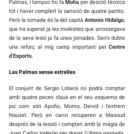
Palmas, i tampoc ho fa
Moha
per desició tècnica
tot i haver complert la sansció de quatre partits.
Però la tornada és la del capità
Antonio Hidalgo
,
que ha superat ja les molèsties que arrossegava
de la seva lesió ja fa unes jornades. Sen’s dubte
una reforç al mig camp important pel
Centre
d’Esports.
Las Palmas sense estrelles
El conjunt de Sergio Loberà no podrà comptar
amb quatre peces claus en el seu esquema de
joc com són Apoño, Momo, Deivid i l’extrem
Nauzet. Però en canvi recuperen a Masoud
després de la lessió i compten amb la màgia de
Juan Carlos Valerón per donar l’última passada.