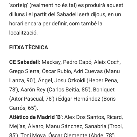
‘sorteig’ (realment no és tal) es produirà aquest
dilluns i el partit del Sabadell serà dijous, en un
horari encara per definir, com també la
localització.
FITXA TÈCNICA
CE Sabadell:
Mackay, Pedro Capó, Aleix Coch,
Grego Sierra, Óscar Rubio, Adri Cuevas (Manu
Lanza, 90′), Ángel, Josu Ozkoidi (Heber Pena,
78′), Aarón Rey (Carlos Beitia, 85′), Boniquet
(Aitor Pascual, 78′) i Édgar Hernández (Boris
Garrós, 65′).
Atlético de Madrid ‘B’
: Alex Dos Santos, Ricard,
Mejías, Álvaro, Manu Sánchez, Sanabria (Tropi,
85′), Toni Moya, Óscar Clemente (Abde, 78′),