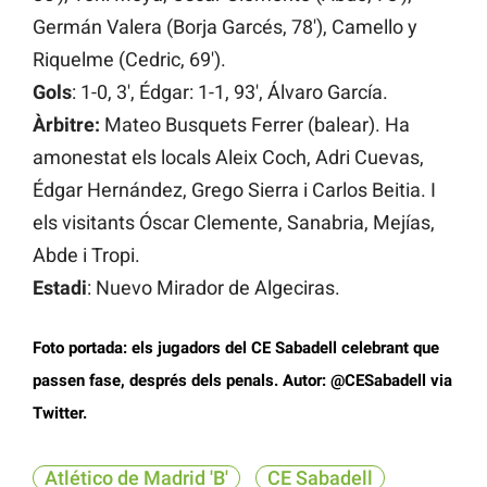
Germán Valera (Borja Garcés, 78′), Camello y
Riquelme (Cedric, 69′).
Gols
: 1-0, 3′, Édgar: 1-1, 93′, Álvaro García.
Àrbitre:
Mateo Busquets Ferrer (balear). Ha
amonestat els locals Aleix Coch, Adri Cuevas,
Édgar Hernández, Grego Sierra i Carlos Beitia. I
els visitants Óscar Clemente, Sanabria, Mejías,
Abde i Tropi.
Estadi
: Nuevo Mirador de Algeciras.
Foto portada: els jugadors del CE Sabadell celebrant que
passen fase, després dels penals. Autor: @CESabadell via
Twitter.
Atlético de Madrid 'B'
CE Sabadell