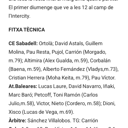
El primer diumenge que ve a les 12 al camp de
l’Intercity.
FITXA TÈCNICA
CE Sabadell:
Ortolà; David Astals, Guillem
Molina, Pau Resta, Pujol, Carrión (Morgado,
m.79); Altimira (Alex Gualda, m.59), Corbalán
(Baena, m.59), Alberto Fernández (Vladys,m.73),
Cristian Herrera (Moha Keita, m.79), Pau Víctor.
At.Baleares:
Lucas Laure, David Navarro, Iñaki,
Marc Baró; Petcoff, Toni Ramón (Carlos
Julio,m.58), Victor, Nieto (Cordero, m.58); Dioni,
Xisco (Lucas de Vega, m.69).
Àrbitre:
Sánchez Villalobos. TG: Carrión