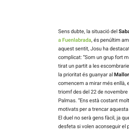
Sens dubte, la situació del
Sab
a Fuenlabrada
, és penúltim am
aquest sentit, Josu ha destacat
complicat: “Som un grup fort mé
tirat un partit a les escombrar
la prioritat és guanyar al
Mallo
comencem a mirar més enllà, e
triomf des del 22 de novembre 
Palmas. “Ens està costant mol
motivats per a trencar aquesta 
El duel no serà gens fàcil, ja 
desfeta si volen aconseguir el p