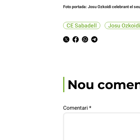
Foto portada: Josu Ozkoidi celebrant el se
CE Sabadell
Josu Ozkoid
Nou comen
Comentari
*