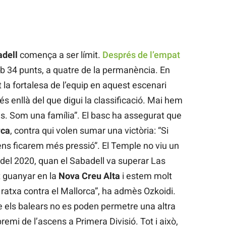
adell
comença a ser límit.
Després de l’empat
b 34 punts, a quatre de la permanència. En
 la fortalesa de l’equip en aquest escenari
s enllà del que digui la classificació. Mai hem
ies. Som una família”. El basc ha assegurat que
rca
, contra qui volen sumar una victòria: “Si
ns ficarem més pressió”. El Temple no viu un
del 2020, quan el Sabadell va superar Las
t guanyar en la
Nova Creu Alta
i estem molt
ratxa contra el Mallorca”, ha admès Ozkoidi.
que els balears no es poden permetre una altra
remi de l’ascens a Primera Divisió. Tot i això,