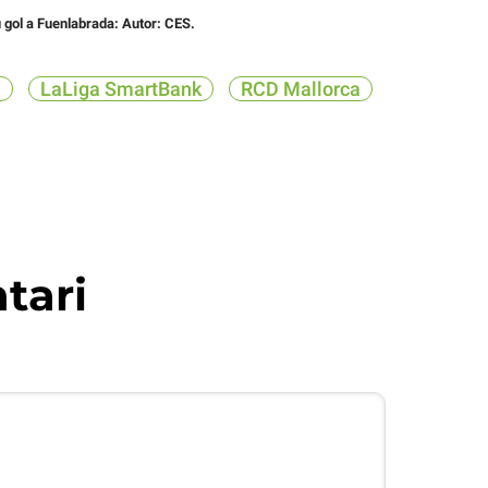
u gol a Fuenlabrada: Autor: CES.
i
LaLiga SmartBank
RCD Mallorca
tari