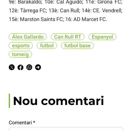
9è: Barakaldo; 10è: Cal Aguidó; 11è: Girona FC;
12è: Tàrrega FC; 13è: Can Rull; 14è: CE. Vendrell;
15è: Marston Saints FC; 16: AD Marcet FC.
Álex Gallardo
Can Rull RT
Espanyol
esports
futbol
futbol base
torneig
Nou comentari
Comentari
*