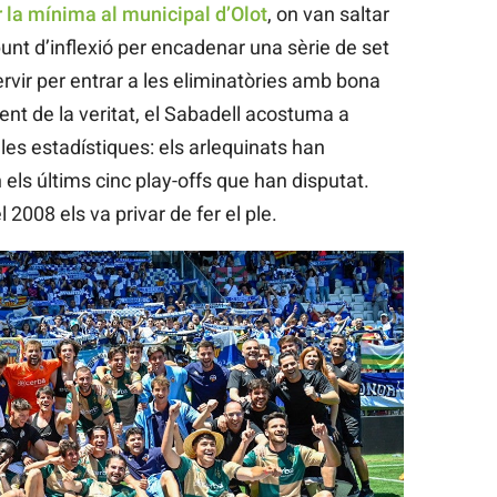
r la mínima al municipal d’Olot
, on van saltar
punt d’inflexió per encadenar una sèrie de set
ervir per entrar a les eliminatòries amb bona
nt de la veritat, el Sabadell acostuma a
n les estadístiques: els arlequinats han
ls últims cinc play-offs que han disputat.
2008 els va privar de fer el ple.