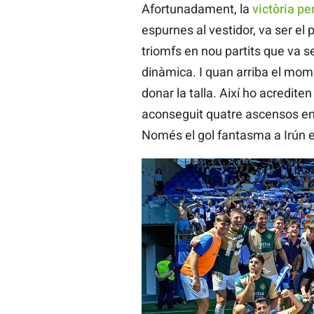
Afortunadament, la
victòria pe
espurnes al vestidor, va ser el 
triomfs en nou partits que va s
dinàmica. I quan arriba el mome
donar la talla. Així ho acredite
aconseguit quatre ascensos en e
Només el gol fantasma a Irún el 