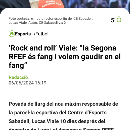
Foto portada: el nou director esportiu del CE Sabadell,
5′
Lucas Viale. Autor: CE Sabadell via X.
Esports
Futbol
‘Rock and roll’ Viale: “la Segona
RFEF és fang i volem gaudir en el
fang”
Redacció
06/06/2024 16:19
Posada de llarg del nou màxim responsable de
la parcel·la esportiva del Centre d’Esports
Sabadell, Lucas Viale 10 dies després del
desastre de Lugo i el descens a Segona RFEF.