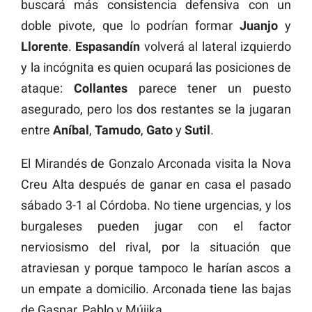
buscará más consistencia defensiva con un
doble pivote, que lo podrían formar
Juanjo
y
Llorente
.
Espasandín
volverá al lateral izquierdo
y la incógnita es quien ocupará las posiciones de
ataque:
Collantes
parece tener un puesto
asegurado, pero los dos restantes se la jugaran
entre
Aníbal
,
Tamudo
,
Gato
y
Sutil
.
El Mirandés de Gonzalo Arconada visita la Nova
Creu Alta después de ganar en casa el pasado
sábado 3-1 al Córdoba. No tiene urgencias, y los
burgaleses pueden jugar con el factor
nerviosismo del rival, por la situación que
atraviesan y porque tampoco le harían ascos a
un empate a domicilio. Arconada tiene las bajas
de Gaspar, Pablo y Mújika.