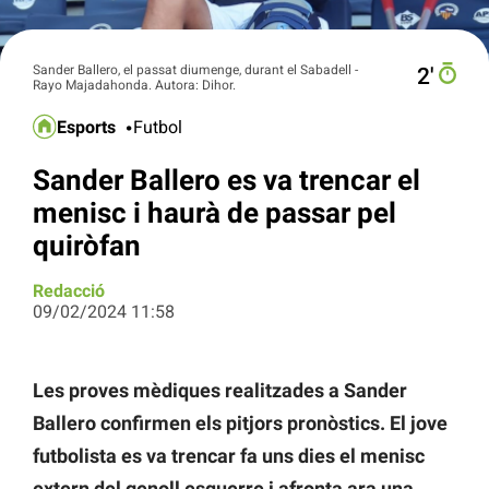
Sander Ballero, el passat diumenge, durant el Sabadell -
2′
Rayo Majadahonda. Autora: Dihor.
Esports
Futbol
Sander Ballero es va trencar el
menisc i haurà de passar pel
quiròfan
Redacció
09/02/2024 11:58
Les proves mèdiques realitzades a Sander
Ballero confirmen els pitjors pronòstics. El jove
futbolista es va trencar fa uns dies el menisc
extern del genoll esquerre i afronta ara una