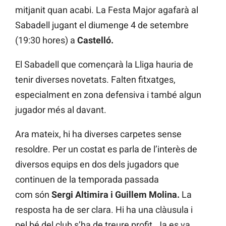
mitjanit quan acabi. La Festa Major agafarà al
Sabadell jugant el diumenge 4 de setembre
(19:30 hores) a
Castelló.
El Sabadell que començarà la Lliga hauria de
tenir diverses novetats. Falten fitxatges,
especialment en zona defensiva i també algun
jugador més al davant.
Ara mateix, hi ha diverses carpetes sense
resoldre. Per un costat es parla de l’interès de
diversos equips en dos dels jugadors que
continuen de la temporada passada
com són
Sergi Altimira i Guillem Molina.
La
resposta ha de ser clara. Hi ha una clàusula i
pel bé del club s’ha de treure profit. Ja es va