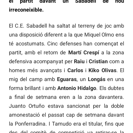
el partit davant un Sabadell de nou
irreconeixible.
El C.E. Sabadell ha saltat al terreny de joc amb
una disposició diferent a la que Miquel Olmo ens
té acostumats. Cinc defenses han començat el
partit, amb el retorn de
Martí Crespí
a la zona
defensiva acompanyat per
Raiu
i
Cristian
com a
homes més avançats i
Carlos
i
Kiko Olivas
. El
mig del camp amb
Eguaras
, un
Longás
en una
forma brillant i amb
Antonio Hidalgo
. Els dubtes
a final de setmana eren a la zona davantera.
Juanto Ortuño estava sancionat per la doble
amonestació el passat cap de setmana davant
la Ponferradina. I Tamudo era el titular, fins que
des del comitè de competició va retirar-se la