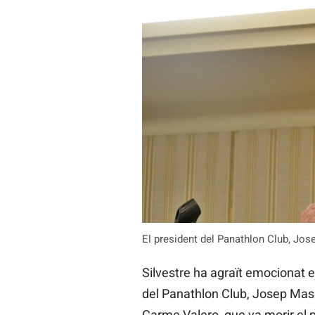
El president del Panathlon Club, Jose
Silvestre ha agraït emocionat e
del Panathlon Club, Josep Masip
Carme Valero, que va morir el 