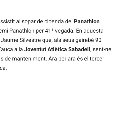
sistit al sopar de cloenda del
Panathlon
premi Panathlon per 41ª vegada. En aquesta
a Jaume Silvestre que, als seus gairebé 90
l’auca a la
Joventut Atlètica Sabadell
, sent-ne
es de manteniment. Ara per ara és el tercer
ica.