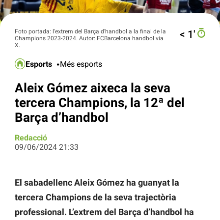
Foto portada: l'extrem del Barça d'handbol a la final de la
< 1′
Champions 2023-2024. Autor: FCBarcelona handbol via
X.
Esports
Més esports
Aleix Gómez aixeca la seva
tercera Champions, la 12ª del
Barça d’handbol
Redacció
09/06/2024 21:33
El sabadellenc Aleix Gómez ha guanyat la
tercera Champions de la seva trajectòria
professional. L’extrem del Barça d’handbol ha