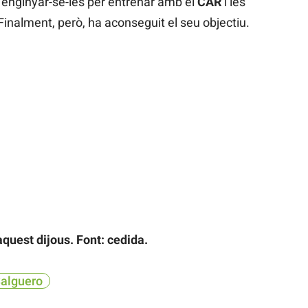
 d’enginyar-se-les per entrenar amb el
CAR
i les
inalment, però, ha aconseguit el seu objectiu.
quest dijous. Font: cedida.
Salguero