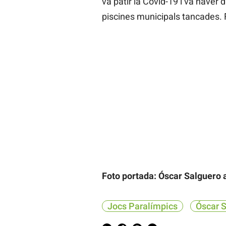
va patir la Covid-19 i va haver
piscines municipals tancades. F
Foto portada: Óscar Salguero a
Jocs Paralímpics
Óscar 