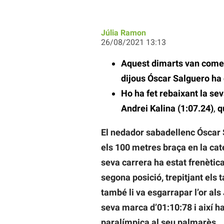
Júlia Ramon
26/08/2021 13:13
Aquest dimarts van comen
dijous Óscar Salguero ha
Ho ha fet rebaixant la sev
Andrei Kalina (1:07.24)
,
q
El nedador sabadellenc Óscar 
els 100 metres braça en la ca
seva carrera ha estat frenètica
segona posició, trepitjant els t
també li va esgarrapar l’or als
seva marca d’01:10:78 i així h
paralímpica al seu palmarès.