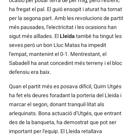
ocasió per posar terra de per mig, però l’esfèric
ha fregat el pal. El guió ensopit i aturat ha tornat
per la segona part. Amb les revolucions de partit
més pausades, l’electricitat i les ocasions han
sigut més aïllades. El
Lleida
també ha tingut les
seves però un bon Lluc Matas ha impedit
l’empat, mantenint el 0-1. Mentrestant, el
Sabadell ha anat concedint més terreny i el bloc
defensiu era baix.
Quan el partit més es posava difícil, Quim Utgés
ha fet els deures foradant la porteria del Lleida i
marcar el segon, donant tranquil·litat als
arlequinats. Bona actuació d’Utgés, que entrant
des de la banqueta, ha demostrat que pot ser
important per l’equip. El Lleida retallava