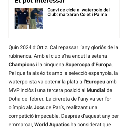
Et pot interessar
Canvi de cicle al waterpolo del
Club: marxaran Colet i Palma
Quin 2024 d’Ortiz. Cal repassar l’any gloriós de la
rubinenca. Amb el club s’ha endut la setena
Champions
i la cinquena
Supercopa d’Europa
.
Pel que fa als èxits amb la selecció espanyola, la
waterpolista va obtenir la plata a
l’Europeu
amb
MVP inclòs i una tercera posició al
Mundial
de
Doha del febrer. La cirereta de l’any va ser l’or
olímpic als
Jocs
de París, realitzant una
competició impecable. Després d’aquest any per
emmarcar,
World Aquatics
ha considerat que