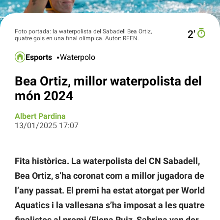
Foto portada: la waterpolista del Sabadell Bea Ortiz,
2′
quatre gols en una final olímpica. Autor: RFEN.
Esports
Waterpolo
Bea Ortiz, millor waterpolista del
món 2024
Albert Pardina
13/01/2025 17:07
Fita històrica. La waterpolista del CN Sabadell,
Bea Ortiz, s’ha coronat com a millor jugadora de
l’any passat. El premi ha estat atorgat per World
Aquatics i la vallesana s’ha imposat a les quatre
finalistes al premi (Elena Ruiz, Sabrina van der