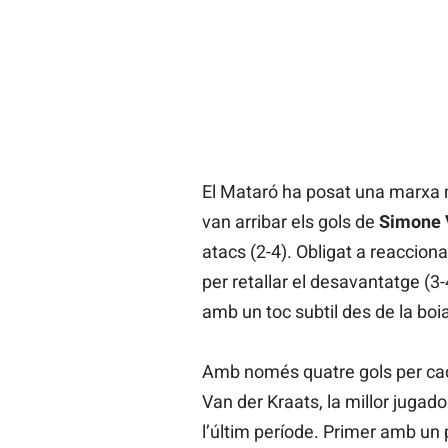
El Mataró ha posat una marxa mé
van arribar els gols de
Simone 
atacs (2-4). Obligat a reaccion
per retallar el desavantatge (3
amb un toc subtil des de la boia
Amb només quatre gols per cada
Van der Kraats, la millor jugador
l’últim període. Primer amb un p