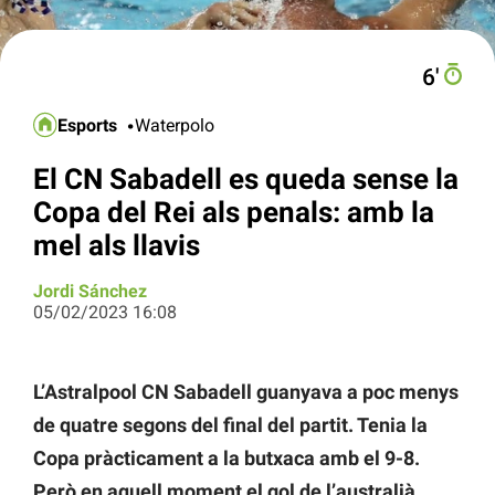
6′
Esports
Waterpolo
El CN Sabadell es queda sense la
Copa del Rei als penals: amb la
mel als llavis
Jordi Sánchez
05/02/2023 16:08
L’Astralpool CN Sabadell guanyava a poc menys
de quatre segons del final del partit. Tenia la
Copa pràcticament a la butxaca amb el 9-8.
Però en aquell moment el gol de l’australià