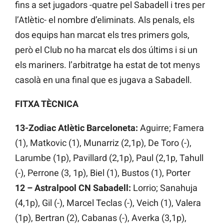
fins a set jugadors -quatre pel Sabadell i tres per
l’Atlètic- el nombre d’eliminats. Als penals, els
dos equips han marcat els tres primers gols,
però el Club no ha marcat els dos últims i si un
els mariners. l’arbitratge ha estat de tot menys
casolà en una final que es jugava a Sabadell.
FITXA TÈCNICA
13-Zodiac Atlètic Barceloneta:
Aguirre; Famera
(1), Matkovic (1), Munarriz (2,1p), De Toro (-),
Larumbe (1p), Pavillard (2,1p), Paul (2,1p, Tahull
(-), Perrone (3, 1p), Biel (1), Bustos (1), Porter
12 – Astralpool CN Sabadell:
Lorrio; Sanahuja
(4,1p), Gil (-), Marcel Teclas (-), Veich (1), Valera
(1p), Bertran (2), Cabanas (-), Averka (3,1p),