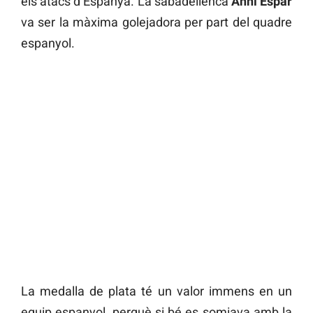
els atacs d’Espanya. La sabadellenca
Anni Espar
va ser la màxima golejadora per part del quadre
espanyol.
La medalla de plata té un valor immens en un
equip espanyol, perquè si bé es somiava amb la