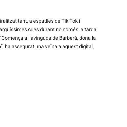
ralitzat tant, a espatlles de Tik Tok i
llarguíssimes cues durant no només la tarda
a. “Comença a l’avinguda de Barberà, dona la
dà”, ha assegurat una veïna a aquest digital,