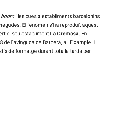
n
boom
i les cues a establiments barcelonins
egudes. El fenomen s’ha reproduït aquest
ert el seu establiment
La Cremosa
. En
8 de l’avinguda de Barberà, a l’Eixample. I
tís de formatge durant tota la tarda per