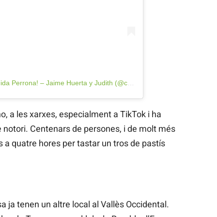
Una publicación compartida de Comida Perrona! – Jaime Huerta y Judith (@comidaperronaa)
o, a les xarxes, especialment a TikTok i ha
 notori. Centenars de persones, i de molt més
s a quatre hores per tastar un tros de pastís
ja tenen un altre local al Vallès Occidental.