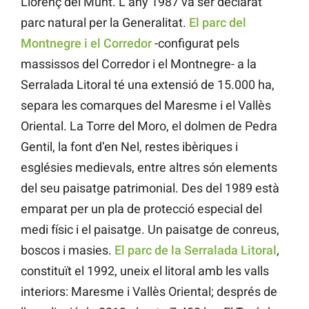
Llorenç del Munt. L’any 1987 va ser declarat
parc natural per la Generalitat.
El parc del
Montnegre i el Corredor
-configurat pels
massissos del Corredor i el Montnegre- a la
Serralada Litoral té una extensió de 15.000 ha,
separa les comarques del Maresme i el Vallès
Oriental. La Torre del Moro, el dolmen de Pedra
Gentil, la font d’en Nel, restes ibèriques i
esglésies medievals, entre altres són elements
del seu paisatge patrimonial. Des del 1989 està
emparat per un pla de protecció especial del
medi físic i el paisatge. Un paisatge de conreus,
boscos i masies.
El parc de la Serralada Litoral
,
constituït el 1992, uneix el litoral amb les valls
interiors: Maresme i Vallès Oriental; després de