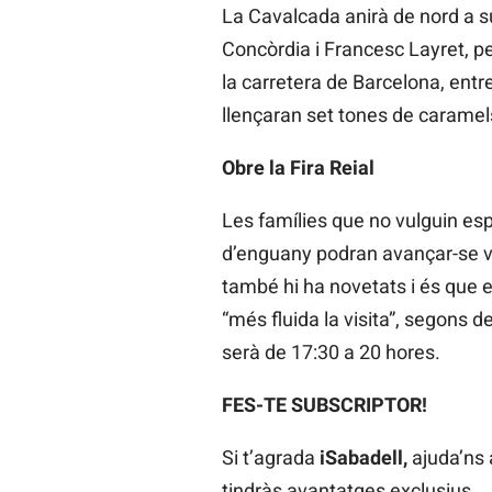
La Cavalcada anirà de nord a s
Concòrdia i Francesc Layret, pe
la carretera de Barcelona, entre
llençaran set tones de caramels
Obre la Fira Reial
Les famílies que no vulguin espe
d’enguany podran avançar-se vis
també hi ha novetats i és que e
“més fluida la visita”, segons 
serà de 17:30 a 20 hores.
FES-TE SUBSCRIPTOR!
Si t’agrada
iSabadell,
ajuda’ns a
tindràs avantatges exclusius.