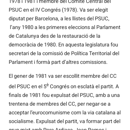
1978 i 1981 i membre del Comitè Central del
PSUC en el IV Congrés (1978). Va ser elegit
diputat per Barcelona, a les llistes del PSUC,
l’any 1980 a les primeres eleccions al Parlament
de Catalunya des de la restauració de la
democràcia de 1980. En aquesta legislatura fou
secretari de la comissió de Política Territorial del
Parlament i formà part d’altres comissions.
El gener de 1981 va ser escollit membre del CC
è
del PSUC en el 5
Congrés on esclatà el partit. A
finals de 1981 fou expulsat del PSUC, amb a una
trentena de membres del CC, per negar-se a
acceptar l’eurocomunisme com la via catalana al
socialisme. Expulsat del partit, va formar part del
grup mixt amb Pere Ardiaca, Joan Ramos i