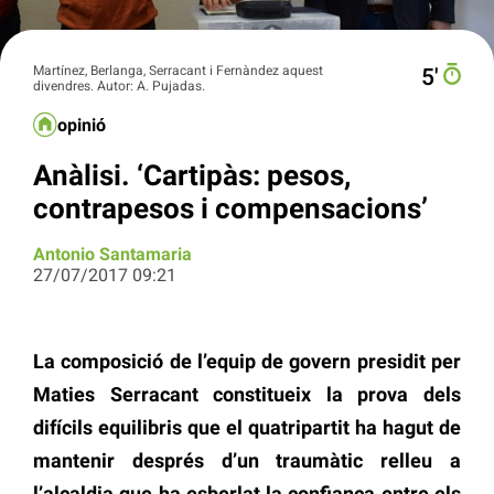
Martínez, Berlanga, Serracant i Fernàndez aquest
5′
divendres. Autor: A. Pujadas.
opinió
Anàlisi. ‘Cartipàs: pesos,
contrapesos i compensacions’
Antonio Santamaria
27/07/2017 09:21
La composició de l’equip de govern presidit per
Maties Serracant constitueix la prova dels
difícils equilibris que el quatripartit ha hagut de
mantenir després d’un traumàtic relleu a
l’alcaldia que ha esberlat la confiança entre els